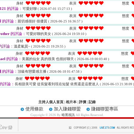
身材
表演
態度
1121
的評論：
可愛好聊
( 2026-07-01 15:27:13 )
身材
表演
態度
彥
的評論：
親切感很好 很優質
( 2026-06-25 16:36:57 )
身材
表演
態度
other
的評論：
可愛好聊的美女
( 2026-06-24 19:59:10 )
身材
表演
態度
的評論：
溫柔氣質~
( 2026-06-21 19:29:55 )
身材
表演
態度
ael
的評論：
美麗的仙女 真的很美 也很好聊天
( 2026-06-19 00:03:40 )
身材
表演
態度
偵
的評論：
頂級有戀愛感主播
( 2026-06-18 01:47:58 )
身材
表演
態度
的評論：
長相甜美可愛 從長髮看到現在短髮 依舊還是這麼迷人
( 2026-06-13 21:38:09 
主持人個人首頁
|
相片本
|
評價
|
記錄
使用條款
加入賺錢聯盟
賺錢聯盟專區
Copyright © 2026 By
暗黑視訊
All Rights Reserved.