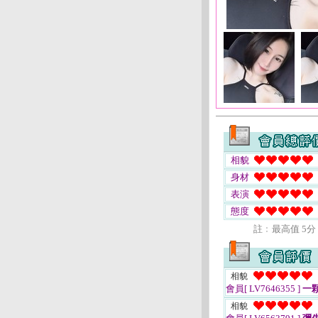
相貌
身材
表演
態度
註﹕最高值 5分
相貌
會員[ LV7646355 ]
一
相貌