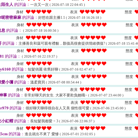
上陌生人
的評論：
一次又一次
( 2026-07-18 22:04:45 )
身材
表演
態度
你呢密密麻麻
的評論：
好想在跟主播1.1
( 2026-07-18 16:26:18 )
身材
表演
態度
息息
的評論：
( 2026-07-18 16:00:56 )
身材
表演
態度
哥
的評論：
主播善良和藹可親有禮貌，顏值高很會提供情緒價值?
( 2026-07-18 15:41:4
身材
表演
態度
81
的評論：
( 2026-07-16 22:19:37 )
身材
表演
態度
ry6160
的評論：
短髮俏麗 依舊好聊
( 2026-07-16 02:47:47 )
身材
表演
態度
粿愛小彌
的評論：
溫柔寶貝
( 2026-07-08 00:54:44 )
身材
表演
態度
神掌
的評論：
非常好聊天的女生. 大家不要欺負她哦~
( 2026-07-07 23:44:00 )
身材
表演
態度
er979
的評論：
很好聊天聊得很自在人又美 個性很可愛
( 2026-07-06 23:45:00 )
身材
表演
態度
吃小紅帽
的評論：
長短髮我都愛 < 3
( 2026-07-06 22:06:37 )
身材
表演
態度
5cm
的評論：
進去就出不來了 愛慘
( 2026-07-01 23:02:05 )