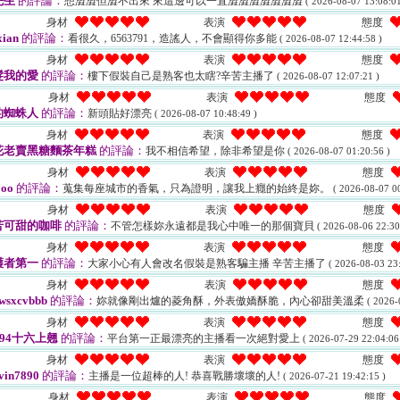
先生
的評論：
想澀澀但澀不出來 來這邊可以一直澀澀澀澀澀澀澀
( 2026-08-07 13:08:01
身材
表演
態度
xian
的評論：
看很久，6563791，造謠人，不會顯得你多能
( 2026-08-07 12:44:58 )
身材
表演
態度
髮我的愛
的評論：
樓下假裝自己是熟客也太瞎?辛苦主播了
( 2026-08-07 12:07:21 )
身材
表演
態度
的蜘蛛人
的評論：
新頭貼好漂亮
( 2026-08-07 10:48:49 )
身材
表演
態度
花老賣黑糖麵茶年糕
的評論：
我不相信希望，除非希望是你
( 2026-08-07 01:20:56 )
身材
表演
態度
oo
的評論：
蒐集每座城市的香氣，只為證明，讓我上癮的始終是妳。
( 2026-08-07 00
身材
表演
態度
苦可甜的咖啡
的評論：
不管怎樣妳永遠都是我心中唯一的那個寶貝
( 2026-08-06 22:30
身材
表演
態度
護者第一
的評論：
大家小心有人會改名假裝是熟客騙主播 辛苦主播了
( 2026-08-03 23:
身材
表演
態度
wsxcvbbb
的評論：
妳就像剛出爐的菱角酥，外表傲嬌酥脆，內心卻甜美溫柔
( 2026-
身材
表演
態度
e94十六上翹
的評論：
平台第一正最漂亮的主播看一次絕對愛上
( 2026-07-29 22:04:06
身材
表演
態度
vin7890
的評論：
主播是一位超棒的人! 恭喜戰勝壞壞的人!
( 2026-07-21 19:42:15 )
身材
表演
態度