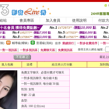
給站
會員專區
加入會員
使用說明
付款
十名會員 獲得免費點數~
No.1
-贈點
10,000
點
No.2
LV72973**
No.4
No.5
No.
00
點
-贈點
7,000
點
-贈點
6,000
點
LV52777**
LV77023**
No.8
No.8
No.
00
點
-贈點
3,000
點
-贈點
3,000
點
LV70847**
LV75677**
辣)
輔導級(曖昧)
普通級(清純)
排序
業績排行
│
一對多收費排序
│
一對一
搜尋主持人網名/編號：
一對一視訊區
│
一對多視訊區
│
免費聊天區
│
免費視訊區
最近上線時間
進入包廂
送禮
給主持人打分數
加到我
免費文字聊天: 必需付費才可聊天
一對多視訊聊天: 每分鐘 8 點
一對一視訊聊天: 每分鐘 50 點
性別: 女性
年齡: 22 歲
血型:
身高: 160 公分(cm)