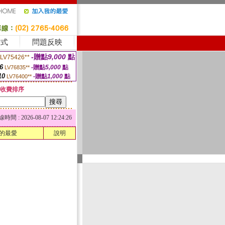
方式
問題反映
-贈點
9,000
點
LV75426**
6
-贈點
5,000
點
LV76835**
10
-贈點
1,000
點
LV76400**
收費排序
 : 2026-08-07 12:24:26
的最愛
說明