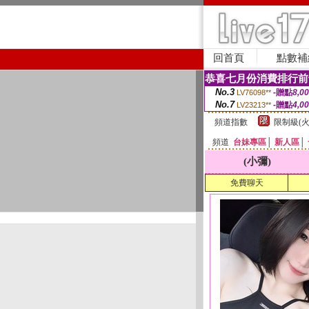
回首頁
點數補
恭喜七月份消費排行前
No.3
-贈點
8,0
LV76098**
No.7
-贈點
4,0
LV23213**
頻道指數
限制級(火
頻道
台妹專區
│
新人區
│
(小彌)
免費聊天